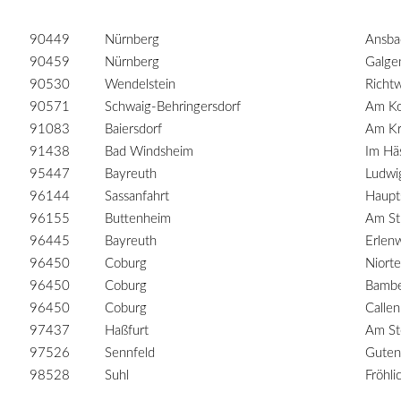
90449
Nürnberg
Ansba
90459
Nürnberg
Galge
90530
Wendelstein
Richt
90571
Schwaig-Behringersdorf
Am Ko
91083
Baiersdorf
Am Kr
91438
Bad Windsheim
Im Hä
95447
Bayreuth
Ludwi
96144
Sassanfahrt
Haupt
96155
Buttenheim
Am St
96445
Bayreuth
Erlen
96450
Coburg
Niorte
96450
Coburg
Bambe
96450
Coburg
Calle
97437
Haßfurt
Am St
97526
Sennfeld
Guten
98528
Suhl
Fröhl